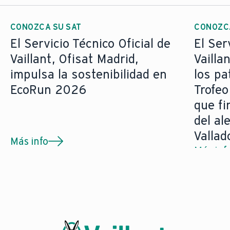
CONOZCA SU SAT
CONOZCA
El Servicio Técnico Oficial de
El Ser
Vaillant, Ofisat Madrid,
Vailla
impulsa la sostenibilidad en
los pa
EcoRun 2026
Trofeo
que fi
del al
Vallad
Más info
Más inf