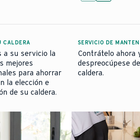
U CALDERA
SERVICIO DE MANTEN
a su servicio la
Contrátelo ahora 
os mejores
despreocúpese de
nales para ahorrar
caldera.
n la elección e
ión de su caldera.