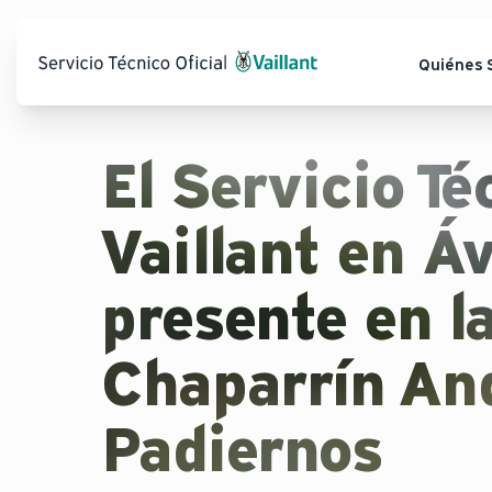
Quiénes
El Servicio Té
Vaillant en Á
presente en l
Chaparrín An
Padiernos