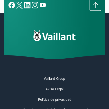
Subir
Facebook
X
LinkedIn
LinkedIn
YouTube
Vaillant Group
Aviso Legal
Política de privacidad