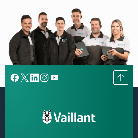
Subir
Facebook
X
LinkedIn
LinkedIn
YouTube