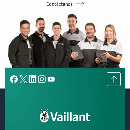
Contáctenos
Subir
Facebook
X
LinkedIn
LinkedIn
YouTube