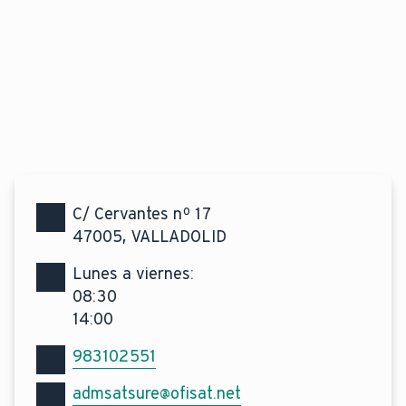
C/ Cervantes nº 17
47005, VALLADOLID
Lunes a viernes:
08:30
14:00
Teléfono de contacto
983102551
Email de contacto
admsatsure@ofisat.net