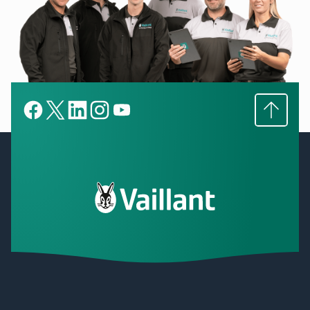
Subir
Facebook
X
LinkedIn
LinkedIn
YouTube