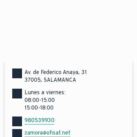
Av. de Federico Anaya, 31
37005, SALAMANCA
Lunes a viernes:
08:00-15:00
15:00-18:00
Teléfono de contacto
980539930
Email de contacto
zamora@ofisat.net