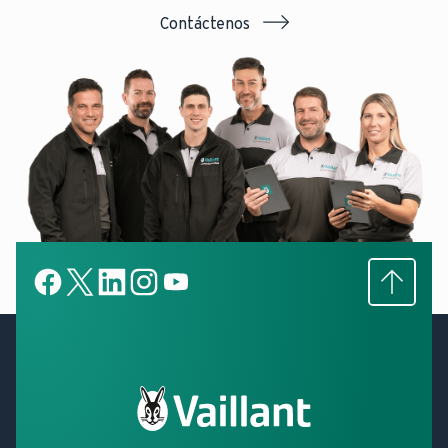
Contáctenos
Subir
Facebook
X
LinkedIn
LinkedIn
YouTube